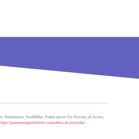
nto. Destinatarios: SendInBlue. Podrás ejercer Tus Derechos de Acceso,
n
https://juanmanuelgarelifabrizi.com/politica-de-privacidad
.